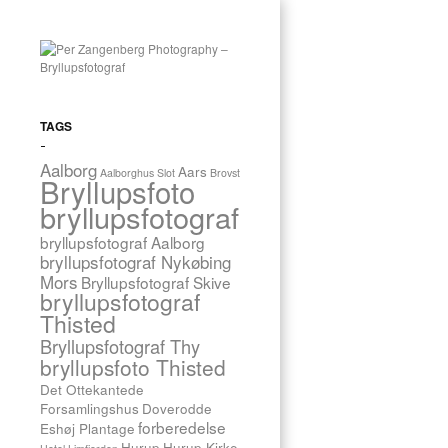
ALLE
TAGGEDE
INDLÆG
VADUM
KIRKE
TAGS
1
INDLÆG
Aalborg
Aars
Aalborghus Slot
Brovst
Bryllupsfoto
bryllupsfotograf
bryllupsfotograf Aalborg
bryllupsfotograf Nykøbing
Mors
Bryllupsfotograf Skive
1.
bryllupsfotograf
oktober
Thisted
2011
Bryllupsfotograf Thy
·
bryllupsfoto Thisted
Bryllupsfoto
BRIT
Det Ottekantede
Forsamlingshus
Doverodde
&
forberedelse
Eshøj Plantage
THOMAS,
Hurup
Hurup Kirke