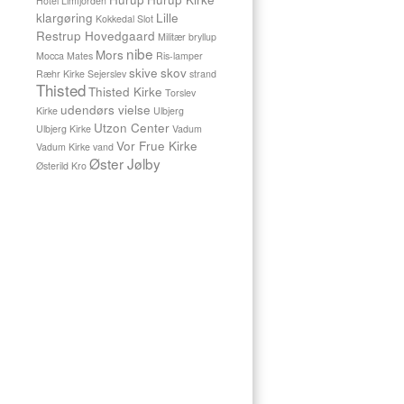
Hotel Limfjorden
VADUM
klargøring
Lille
Kokkedal Slot
Restrup Hovedgaard
Militær bryllup
nibe
Den
Mors
Mocca Mates
Ris-lamper
20.
skive
skov
Ræhr Kirke
Sejerslev
strand
august
Thisted
Thisted Kirke
Torslev
blev
udendørs vielse
Kirke
Ulbjerg
Brit
Utzon Center
Ulbjerg Kirke
Vadum
og
Vor Frue Kirke
Vadum Kirke
vand
Thomas
Øster Jølby
viet
Østerild Kro
i
Vadum
Kirke.
Efter
Vielsen
tog
vi
en
bryllupsportræt
serie
ved
kirken
og
efterfølgende