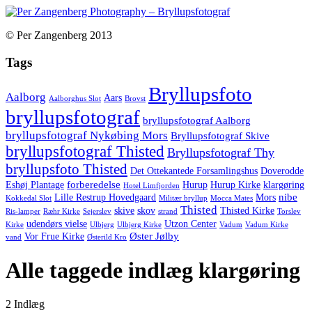
© Per Zangenberg 2013
Tags
Bryllupsfoto
Aalborg
Aars
Aalborghus Slot
Brovst
bryllupsfotograf
bryllupsfotograf Aalborg
bryllupsfotograf Nykøbing Mors
Bryllupsfotograf Skive
bryllupsfotograf Thisted
Bryllupsfotograf Thy
bryllupsfoto Thisted
Det Ottekantede Forsamlingshus
Doverodde
forberedelse
Eshøj Plantage
Hurup
Hurup Kirke
klargøring
Hotel Limfjorden
nibe
Lille Restrup Hovedgaard
Mors
Kokkedal Slot
Militær bryllup
Mocca Mates
Thisted
skive
skov
Thisted Kirke
Ris-lamper
Ræhr Kirke
Sejerslev
strand
Torslev
udendørs vielse
Utzon Center
Kirke
Ulbjerg
Ulbjerg Kirke
Vadum
Vadum Kirke
Øster Jølby
Vor Frue Kirke
vand
Østerild Kro
Alle taggede indlæg klargøring
2 Indlæg