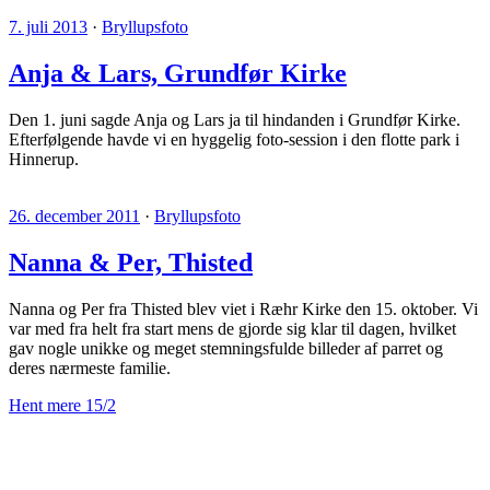
7. juli 2013
·
Bryllupsfoto
Anja & Lars, Grundfør Kirke
Den 1. juni sagde Anja og Lars ja til hindanden i Grundfør Kirke.
Efterfølgende havde vi en hyggelig foto-session i den flotte park i
Hinnerup.
26. december 2011
·
Bryllupsfoto
Nanna & Per, Thisted
N
anna og Per fra Thisted blev viet i Ræhr Kirke den 15. oktober. Vi
var med fra helt fra start mens de gjorde sig klar til dagen, hvilket
gav nogle unikke og meget stemningsfulde billeder af parret og
deres nærmeste familie.
Hent mere
15/2