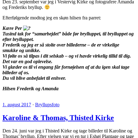
Den 23. september var jeg i Vestervig Kirke og fotografere Amanda
og Frederiks bryllup.
Efterfølgende modtog jeg en skøn hilsen fra parret:
Kære Per
Tusind tak for “samarbejdet” både før brylluppet, til brylluppet og
efter brylluppet.
Frederik og jeg er så stolte over billederne – de er virkelige
smukke og unikke.
Vi følte os så tilpas i dit selskab – og vi havde virkelig tillid til dig.
Det var en god oplevelse.
Vi glæder os til vi engang får fornøjelsen af at du igen skal tage
billeder af os.
Du vil blive anbefalet til enhver.
Hilsen Frederik og Amanda
1. august 2017
·
Bryllupsfoto
Karoline & Thomas, Thisted Kirke
Den 24. juni var jeg i Thisted Kirke og tage billeder til Karoline og
Thomas’ bryllup. Efter vielsen var vi en tur i Eshøj Plantage og tage