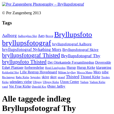
© Per Zangenberg 2013
Tags
Bryllupsfoto
Aalborg
Aars
Aalborghus Slot
Brovst
bryllupsfotograf
bryllupsfotograf Aalborg
bryllupsfotograf Nykøbing Mors
Bryllupsfotograf Skive
bryllupsfotograf Thisted
Bryllupsfotograf Thy
bryllupsfoto Thisted
Det Ottekantede Forsamlingshus
Doverodde
forberedelse
Eshøj Plantage
Hurup
Hurup Kirke
klargøring
Hotel Limfjorden
nibe
Lille Restrup Hovedgaard
Mors
Kokkedal Slot
Militær bryllup
Mocca Mates
Thisted
skive
skov
Thisted Kirke
Ris-lamper
Ræhr Kirke
Sejerslev
strand
Torslev
udendørs vielse
Utzon Center
Kirke
Ulbjerg
Ulbjerg Kirke
Vadum
Vadum Kirke
Øster Jølby
Vor Frue Kirke
vand
Østerild Kro
Alle taggede indlæg
Bryllupsfotograf Thy