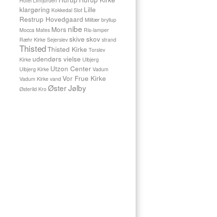
Hotel Limfjorden
hindanden
klargøring
Lille
Kokkedal Slot
i
Restrup Hovedgaard
Militær bryllup
Sevel
nibe
Mors
Mocca Mates
Ris-lamper
Kirke.
skive
skov
Ræhr Kirke
Sejerslev
strand
Efterfølgende
Thisted
Thisted Kirke
tog
Torslev
vi
udendørs vielse
Kirke
Ulbjerg
lidt
Utzon Center
Ulbjerg Kirke
Vadum
billeder
Vor Frue Kirke
Vadum Kirke
vand
omkring
Øster Jølby
Østerild Kro
Rydhave
Slots
Efterskole
hvor
deres
reception
og
fest
blev
holdt.