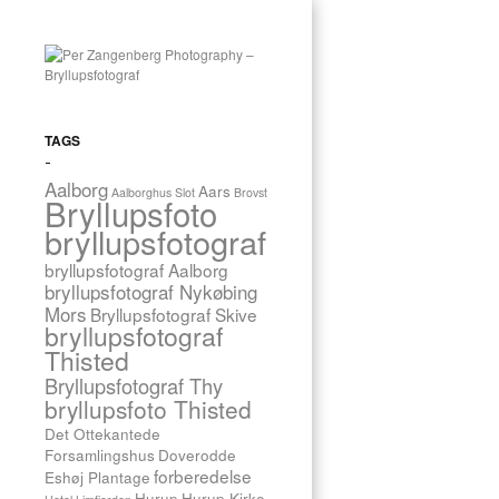
ALLE
TAGGEDE
8.
oktober
INDLÆG
2016
RYDHAVE
·
TAGS
EFTERSKOLE
Bryllupsfoto
LILIAN
1 INDLÆG
Aalborg
Aars
Aalborghus Slot
Brovst
&
Bryllupsfoto
CLAUS,
bryllupsfotograf
SEVEL
bryllupsfotograf Aalborg
KIRKE
bryllupsfotograf Nykøbing
Mors
Bryllupsfotograf Skive
bryllupsfotograf
Den
3.
Thisted
september
Bryllupsfotograf Thy
sagde
bryllupsfoto Thisted
Lilian
og
Det Ottekantede
Claus
Forsamlingshus
Doverodde
ja
forberedelse
Eshøj Plantage
til
Hurup
Hurup Kirke