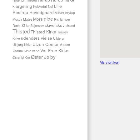
Hotel Limfjorden
klargøring
Lille
Kokkedal Slot
Restrup Hovedgaard
Militær bryllup
nibe
Mors
Mocca Mates
Ris-lamper
skive
skov
Ræhr Kirke
Sejerslev
strand
Thisted
Thisted Kirke
Torslev
udendørs vielse
Kirke
Ulbjerg
Utzon Center
Ulbjerg Kirke
Vadum
Vor Frue Kirke
Vadum Kirke
vand
Øster Jølby
Østerild Kro
Vis stort kort