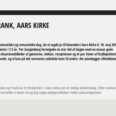
RANK, AARS KIRKE
ntastiske og romantiske dag, da vi sagde ja til hinanden i Aars Kirke d. 18. maj 201
ster i 7,5 år. Per Zangenberg forevigede en stor del af dagen med en masse gode
ituationsbilleder af gæsterne, vielsen, receptionen og et par timer af bryllupsfeste
onelt, og vi kan på det varmeste anbefale ham til andre, der planlægger afholdelse
se og Frank ja til hindanden i Aars Kirke på en dejlig solskinsdag. Efter vielsen
hvorefter vi kørte ud og tog nogle dejlige billeder i flotte naturomgivelser.