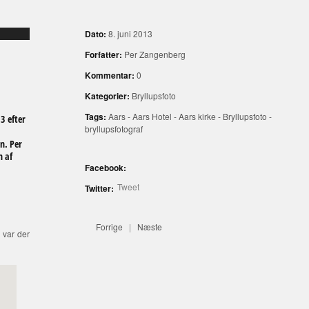
Dato:
8. juni 2013
Forfatter:
Per Zangenberg
Kommentar:
0
Kategorier:
Bryllupsfoto
Tags:
Aars
-
Aars Hotel
-
Aars kirke
-
Bryllupsfoto
-
3 efter
bryllupsfotograf
n. Per
n af
Facebook:
Tweet
Twitter:
Forrige
|
Næste
 var der