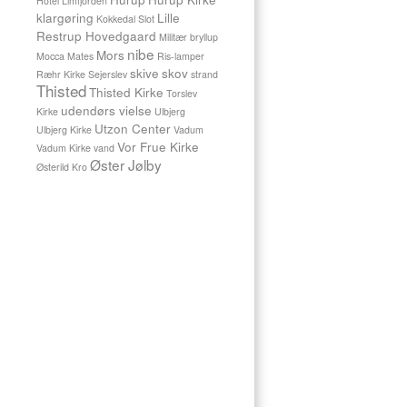
Hotel Limfjorden
Allan
klargøring
Lille
Kokkedal Slot
sagde
Restrup Hovedgaard
Militær bryllup
ja
nibe
Mors
Mocca Mates
Ris-lamper
til
skive
skov
Ræhr Kirke
Sejerslev
strand
hindanden
Thisted
Thisted Kirke
i
Torslev
Hover
udendørs vielse
Kirke
Ulbjerg
Kirke.
Utzon Center
Ulbjerg Kirke
Vadum
Vejret
Vor Frue Kirke
Vadum Kirke
vand
var
Øster Jølby
Østerild Kro
fantastisk
og
vi
tog
efterfølgende
en
skøn
billedserie
med
dem
og
deres
lille
datter
Clara