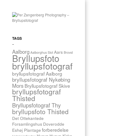
ALLE
TAGGEDE
26.
INDLÆG
juni
2016
HOVER
·
KIRKE
TAGS
Bryllupsfoto
1
BIRTHE
INDLÆG
Aalborg
Aars
Aalborghus Slot
Brovst
&
Bryllupsfoto
ALLAN,
bryllupsfotograf
HOVER
bryllupsfotograf Aalborg
KIRKE
bryllupsfotograf Nykøbing
Mors
Bryllupsfotograf Skive
bryllupsfotograf
Den
4.
Thisted
juni
Bryllupsfotograf Thy
var
bryllupsfoto Thisted
jeg
med
Det Ottekantede
da
Forsamlingshus
Doverodde
Birthe
forberedelse
Eshøj Plantage
og
Hurup
Hurup Kirke