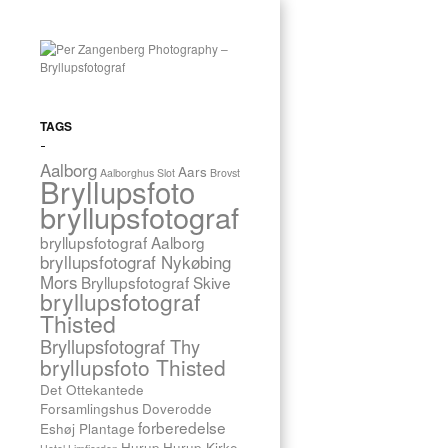
ALLE TAGGEDE
26.
september
INDLÆG
2012
ANSGARKIRKEN
·
TAGS
1 INDLÆG
Bryllupsfoto
INGE
Aalborg
Aars
Aalborghus Slot
Brovst
MARIE
Bryllupsfoto
&
bryllupsfotograf
MORTEN,
bryllupsfotograf Aalborg
Ø.
bryllupsfotograf Nykøbing
JØLBY
Mors
Bryllupsfotograf Skive
bryllupsfotograf
Thisted
J
eg
Bryllupsfotograf Thy
havde
bryllupsfoto Thisted
ikke
tænkt
Det Ottekantede
på
Forsamlingshus
Doverodde
forberedelse
Eshøj Plantage
Du
Hurup
Hurup Kirke