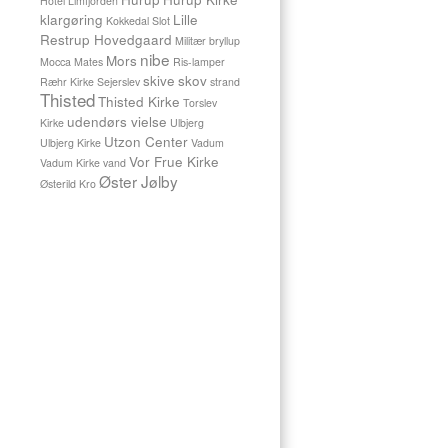
Hotel Limfjorden
kunne
klargøring
Lille
Kokkedal Slot
bli’
Restrup Hovedgaard
Militær bryllup
min
nibe
Mors
Mocca Mates
Ris-lamper
Jeg
skive
skov
så
Ræhr Kirke
Sejerslev
strand
Thisted
dig
Thisted Kirke
Torslev
som
udendørs vielse
Kirke
Ulbjerg
en
Utzon Center
Ulbjerg Kirke
Vadum
ven
Vor Frue Kirke
Vadum Kirke
vand
Den
Øster Jølby
Østerild Kro
bedste
egentlig
Du
er
ubetinget
Det
mest
dyrbar’
jeg
har
Hvis
jeg
spørg’
dig
om